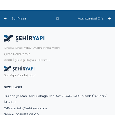
Sur Plaza
Axis İstanbul Ofis
Kiracı& Kiracı Adayı Aydınlatma Metni
Çerez Politikamız
KVKK İlgili Kişi Başvuru Formu
Sur Yapı Kuruluşudur.
BİZE ULAŞIN
Burhaniye Mah. Abdullahağa Cad. No: 21 34676 Altunizade Üsküdar /
İstanbul
E-Posta:
info@sehiryapi.com
Telefon:
0216 556 08 00