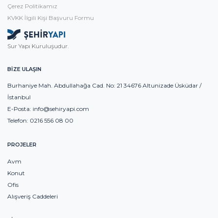
Çerez Politikamız
KVKK İlgili Kişi Başvuru Formu
Sur Yapı Kuruluşudur.
BİZE ULAŞIN
Burhaniye Mah. Abdullahağa Cad. No: 21 34676 Altunizade Üsküdar /
İstanbul
E-Posta:
info@sehiryapi.com
Telefon:
0216 556 08 00
PROJELER
Avm
Konut
Ofis
Alışveriş Caddeleri