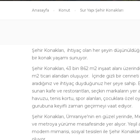
Anasayfa
Konut
Sur Yapı Şehir Konakları
Şehir Konakları, ihtiyaç olan her şeyin düşünüldüğü 
bir konak yaşamı sunuyor.
Şehir Konakları, 43 bin 862 m2 inşaat alanı üzerin
m2 ticari alandan oluşuyor. İçinde gizli bir cenneti
aradığınız ve ihtiyaç duyduğunuz her şeye sahip. Bir
sunan kafe ve restorantları, seçkin markaların yer
havuzu, tenis kortu, spor alanları, çocuklara özel oy
gurubuna keyifli zaman geçirmeyi vaat ediyor.
Şehir Konakları, Ümraniye'nin en güzel yerinde, M
ve metroya yürüme mesafesinde yer alıyor. Yeşil al
modern mimarisi, sosyal tesisleri ile Şehir Konakl
oluyor.