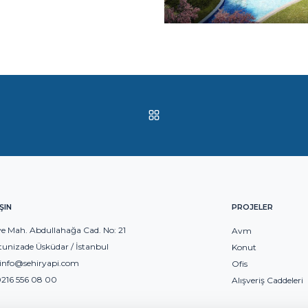
ŞIN
PROJELER
e Mah. Abdullahağa Cad. No: 21
Avm
tunizade Üsküdar / İstanbul
Konut
info@sehiryapi.com
Ofis
216 556 08 00
Alışveriş Caddeleri