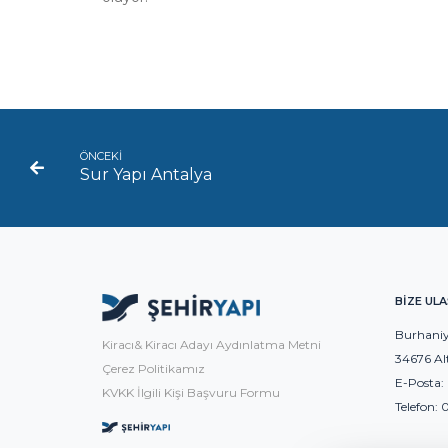
ÖNCEKİ
Sur Yapı Antalya
BİZE ULA
Burhaniy
Kiracı& Kiracı Adayı Aydınlatma Metni
34676 Al
Çerez Politikamız
E-Posta:
KVKK İlgili Kişi Başvuru Formu
Telefon:
0